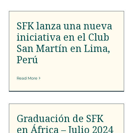
iniciativa en el Club
San Martín en Lima,
Perú
SFK lanza una nueva
Programa de Alcance
iniciativa en el Club
San Martín en Lima,
Perú
Read More
Graduación de SFK en
África – Julio 2024
Graduación de SFK
Boletín de SFK
Programa de Alcance
en África – Julio 2024