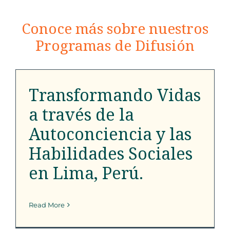
Conoce más sobre nuestros
Transformando Vidas a
Programas de Difusión
través de la
Autoconciencia y las
Habilidades Sociales en
Transformando Vidas
Lima, Perú.
a través de la
Programa de Alcance
Autoconciencia y las
Habilidades Sociales
en Lima, Perú.
Read More
SFK lanza una nueva