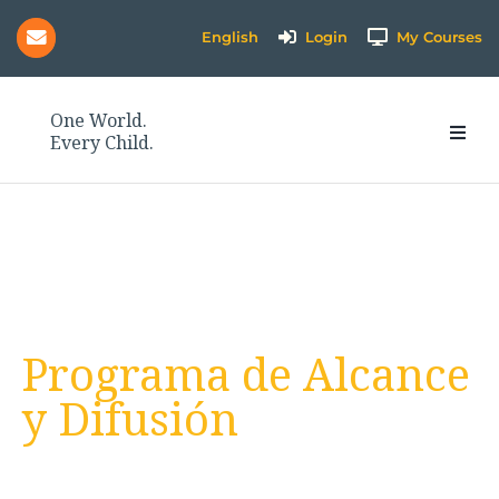
Skip
English
Login
My Courses
to
content
One World.
Every Child.
Programa de Alcance
y Difusión